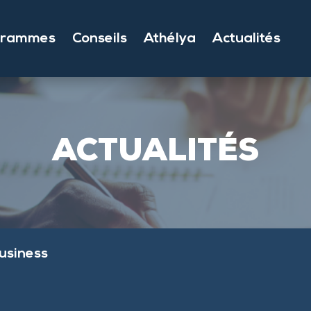
grammes
Conseils
Athélya
Actualités
ACTUALITÉS
usiness